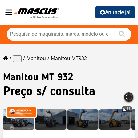
Anuncie já!
Manitou
Manitou MT932
...
Manitou
MT 932
Preço s/ consulta
11