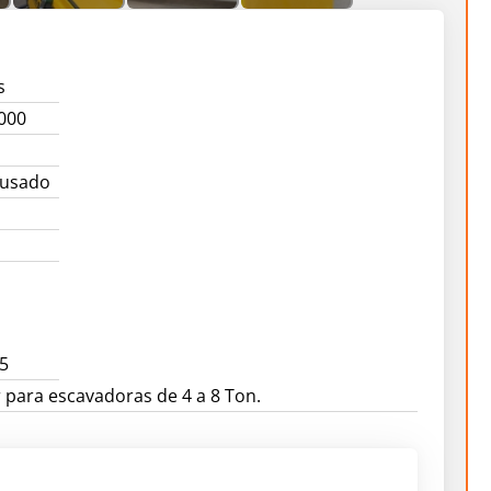
s
000
 usado
5
para escavadoras de 4 a 8 Ton.