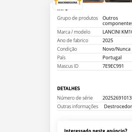
INFO
Grupo de produtos
Outros
componente
Marca / modelo
LANCINI KM1
Ano de fabrico
2025
Condição
Novo/Nunca
País
Portugal
Mascus ID
7E9EC991
DETALHES
Número de série
20252691013
Outras informaçőes
Destrocedor 
Interessado neste anúncio?