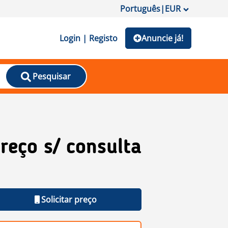
Português
|
EUR
Login | Registo
Anuncie já!
Pesquisar
reço s/ consulta
Solicitar preço