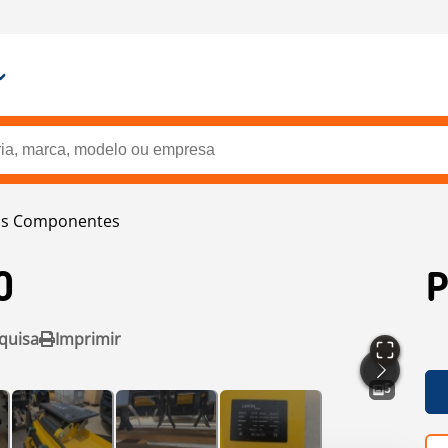
os Componentes
0
P
quisa
Imprimir
5