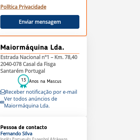
Política Privacidade
Enviar mensagem
Maiormáquina Lda.
Estrada Nacional nº1 – Km. 78,40
2040-078 Casal da Fisga
Santarém Portugal
13
Anos na Mascus
Receber notificação por e-mail
Ver todos anúncios de
Maiormáquina Lda.
Pessoa de contacto
Fernando
Silva
Inglês,Português,Espanhol,Afrikaans