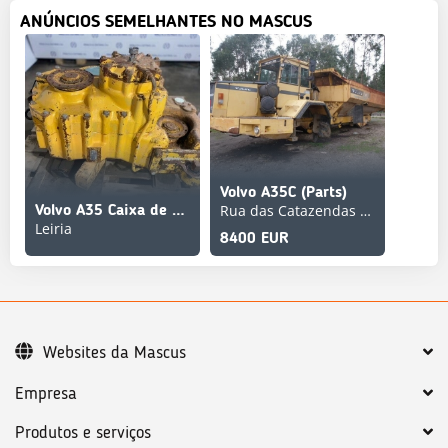
ANÚNCIOS SEMELHANTES NO MASCUS
Volvo A35C (Parts)
Rua das Catazendas nº 261, 4410-077 Serzedo V.N.Gaia
Volvo A35 Caixa de Transferência / A40 Dumper Articulado
Leiria
8400 EUR
Websites da Mascus
Empresa
Produtos e serviços