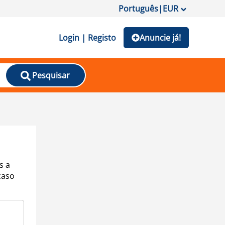
Português
|
EUR
Login | Registo
Anuncie já!
Pesquisar
s a
caso