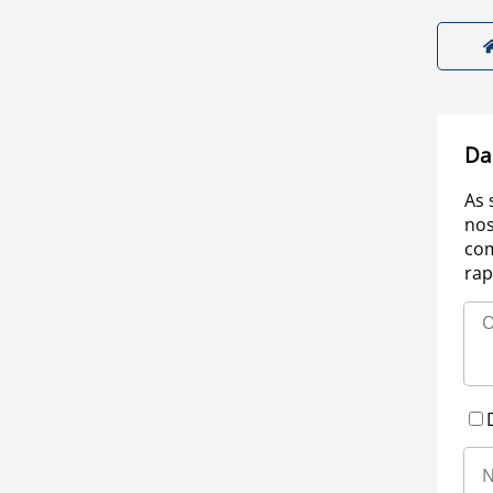
Da
As 
nos
com
rap