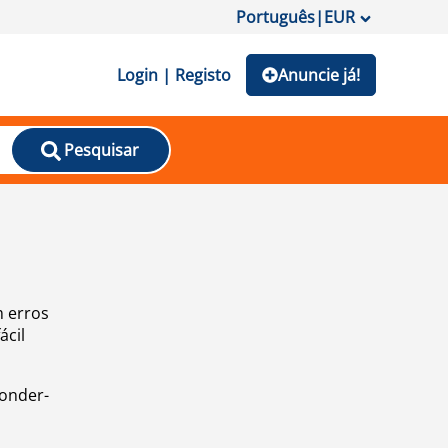
Português
|
EUR
Login | Registo
Anuncie já!
Pesquisar
m erros
ácil
ponder-