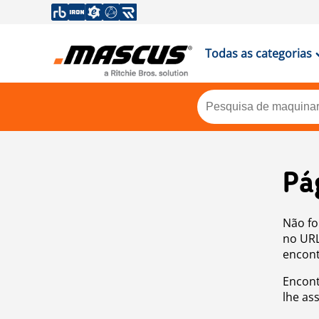
Todas as categorias
Pá
Não fo
no URL
encont
Encont
lhe as