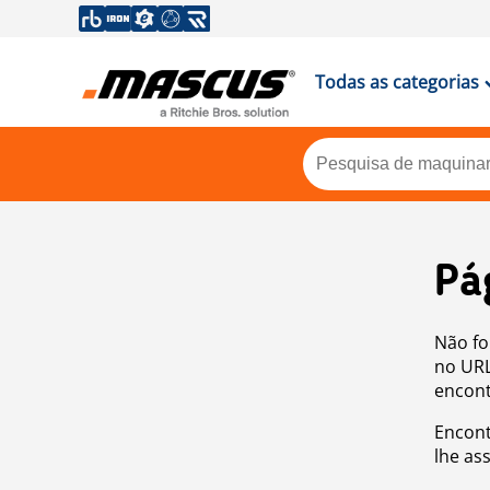
Todas as categorias
Pá
Não fo
no URL
encont
Encont
lhe as