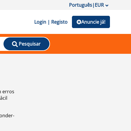
Português
|
EUR
Login | Registo
Anuncie já!
Pesquisar
m erros
ácil
ponder-