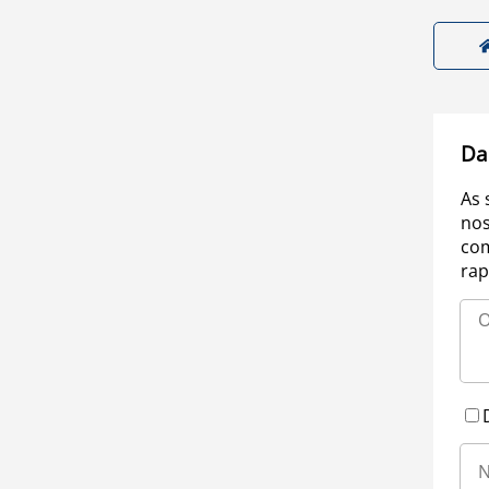
Da
As 
nos
com
rap