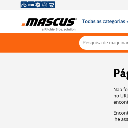
Todas as categorias
Pá
Não fo
no URL
encont
Encont
lhe as