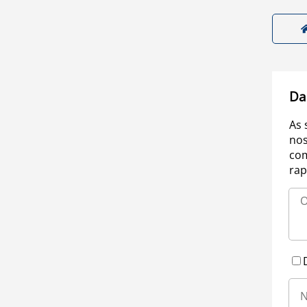
Da
As 
nos
com
rap