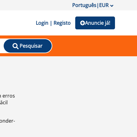
Português
|
EUR
Login | Registo
Anuncie já!
Pesquisar
m erros
ácil
ponder-