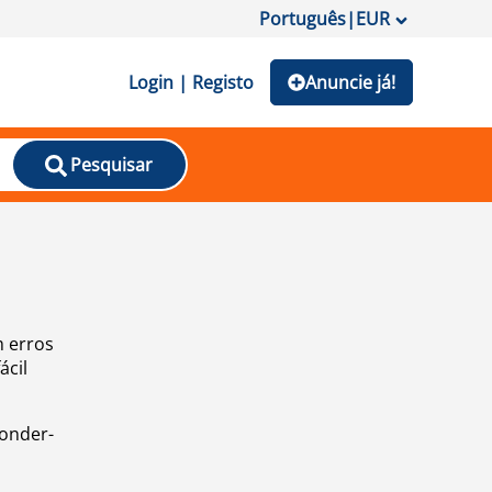
Português
|
EUR
Login | Registo
Anuncie já!
Pesquisar
m erros
ácil
ponder-