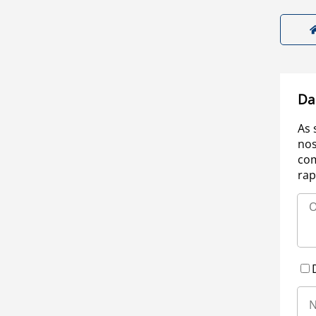
Da
As 
nos
com
rap