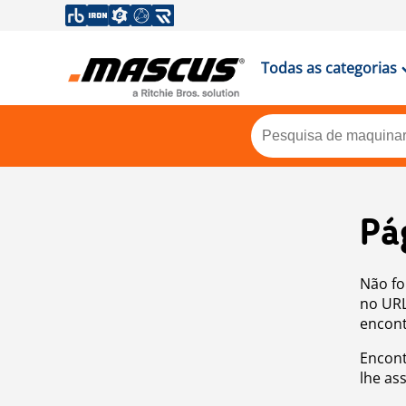
Todas as categorias
Pá
Não fo
no URL
encont
Encont
lhe as