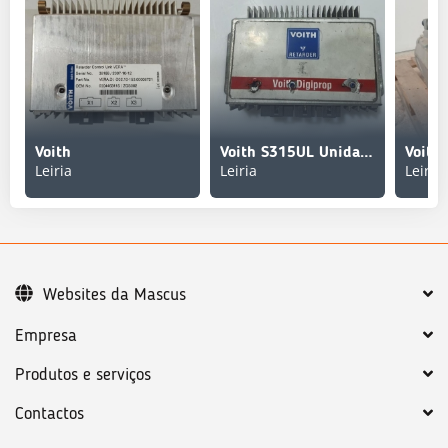
Voith
Voith S315UL Unidade de Controlo Retarder
Leiria
Leiria
Leiria
Websites da Mascus
Empresa
Produtos e serviços
Contactos