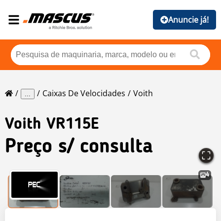
Anuncie já!
Caixas De Velocidades
Voith
...
Voith
VR115E
Preço s/ consulta
4