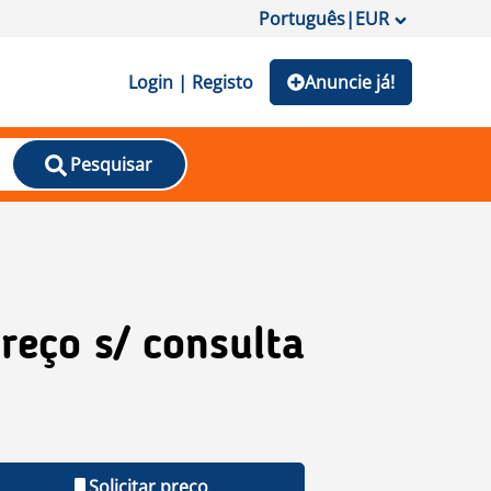
Português
|
EUR
Login | Registo
Anuncie já!
Pesquisar
reço s/ consulta
Solicitar preço