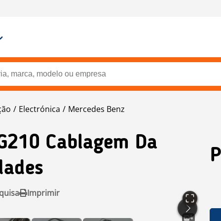
ção
Electrónica
Mercedes Benz
G210 Cablagem Da
P
dades
quisa
Imprimir
4