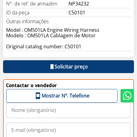
N°. de ref. de armazém
NP34232
ID da peça
C50101
Outras informaçőes
Model : OM501LA Engine Wiring Harness
Modelo : OM501LA Cablagem de Motor
Original catalog number: C50101
Solicitar preço
Contactar o vendedor
Mostrar Nº. Telefone