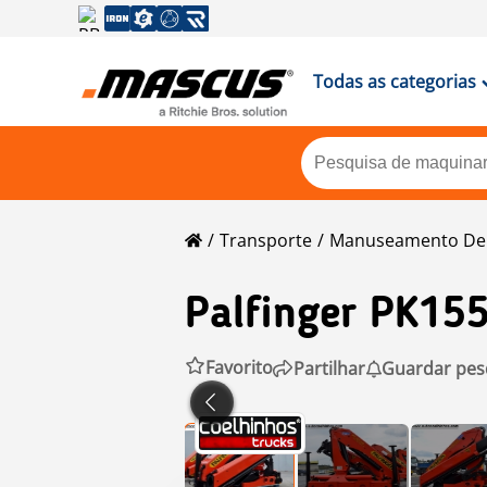
Todas as categorias
Transporte
Manuseamento De
Palfinger
PK155
Favorito
Partilhar
Guardar pes