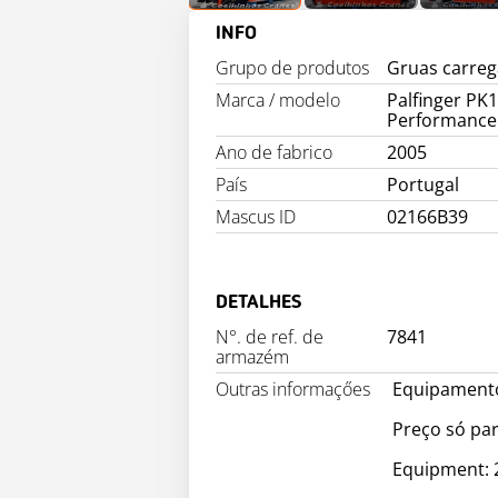
INFO
Grupo de produtos
Gruas carre
Marca / modelo
Palfinger PK
Performance
Ano de fabrico
2005
País
Portugal
Mascus ID
02166B39
DETALHES
N°. de ref. de
7841
armazém
Outras informaçőes
Equipamento
Preço só pa
Equipment: 2