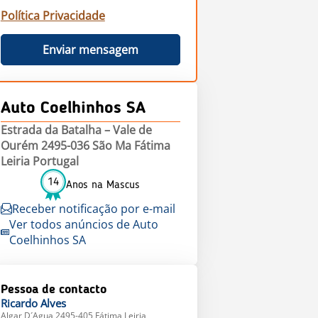
Política Privacidade
Enviar mensagem
Auto Coelhinhos SA
Estrada da Batalha – Vale de
Ourém 2495-036 São Ma Fátima
Leiria Portugal
14
Anos na Mascus
Receber notificação por e-mail
Ver todos anúncios de Auto
Coelhinhos SA
Pessoa de contacto
Ricardo
Alves
Algar D´Agua 2495-405 Fátima Leiria