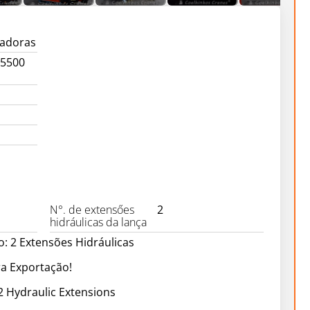
gadoras
15500
N°. de extensőes
2
hidráulicas da lança
: 2 Extensões Hidráulicas
ra Exportação!
 Hydraulic Extensions