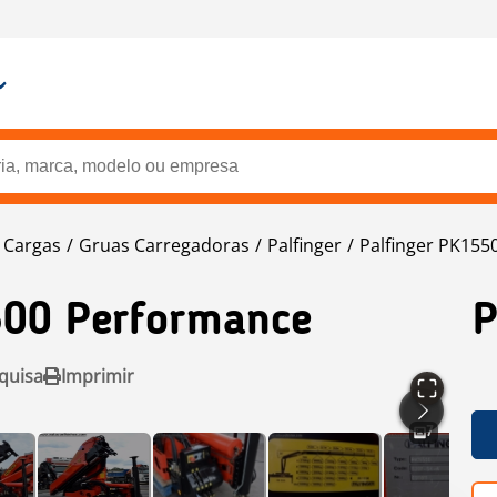
 Cargas
Gruas Carregadoras
Palfinger
Palfinger PK155
00 Performance
P
quisa
Imprimir
7