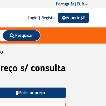
Português
|
EUR
Login | Registo
Anuncie já!
Pesquisar
00
reço s/ consulta
Solicitar preço