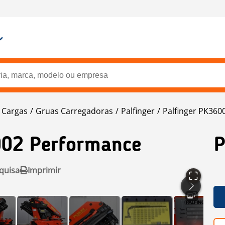
 Cargas
Gruas Carregadoras
Palfinger
Palfinger PK360
02 Performance
P
quisa
Imprimir
7