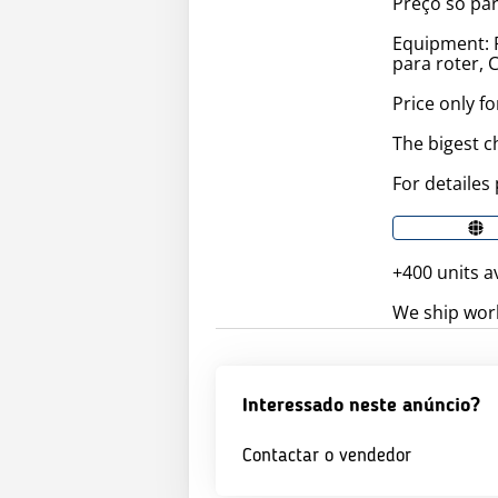
Preço só pa
Equipment: R
para roter, 
Price only fo
The bigest c
For detailes 
+400 units a
We ship worl
Interessado neste anúncio?
Contactar o vendedor