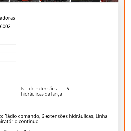
gadoras
36002
N°. de extensőes
6
hidráulicas da lança
: Rádio comando, 6 extensões hidráulicas, Linha
Giratório continuo