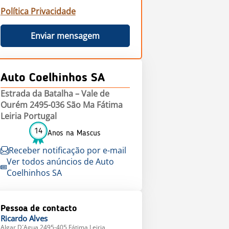
Política Privacidade
Enviar mensagem
Auto Coelhinhos SA
Estrada da Batalha – Vale de
Ourém 2495-036 São Ma Fátima
Leiria Portugal
14
Anos na Mascus
Receber notificação por e-mail
Ver todos anúncios de Auto
Coelhinhos SA
Pessoa de contacto
Ricardo
Alves
Algar D´Agua 2495-405 Fátima Leiria