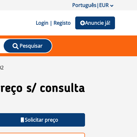
Português
|
EUR
Login | Registo
Anuncie já!
Pesquisar
02
reço s/ consulta
Solicitar preço