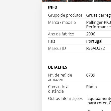
INFO
Grupo de produtos
Gruas carre
Marca / modelo
Palfinger PK
Performance
Ano de fabrico
2006
País
Portugal
Mascus ID
F56AD372
DETALHES
N°. de ref. de
8739
armazém
Comando à
Rádio
distância
Outras informaçőes
Equipamento
para roter, 