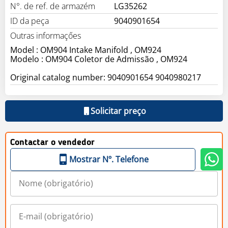
N°. de ref. de armazém
LG35262
ID da peça
9040901654
Outras informaçőes
Model : OM904 Intake Manifold , OM924
Modelo : OM904 Coletor de Admissão , OM924
Original catalog number: 9040901654 9040980217
Solicitar preço
Contactar o vendedor
Mostrar Nº. Telefone