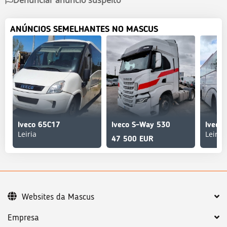
ANÚNCIOS SEMELHANTES NO MASCUS
Iveco 65C17
Iveco S-Way 530
Iveco 
Leiria
Leiria
47 500 EUR
Websites da Mascus
Empresa