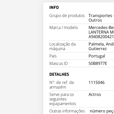
INFO
Grupo de produtos
Transportes 
Marca / modelo
Mercedes-Be
LANTERNA M
A940820042
Localização da
Palmela, And
máquina
Gutierrez
País
Portugal
Mascus ID
50B8977E
DETALHES
N°. de ref. de
1115046
armazém
Serve para os
Actros
seguintes
equipamentos:
Outras informaçőes
número peça