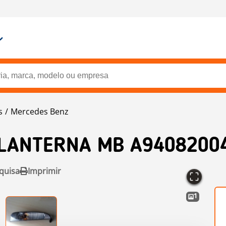
s
Mercedes Benz
LANTERNA MB A9408200
quisa
Imprimir
1