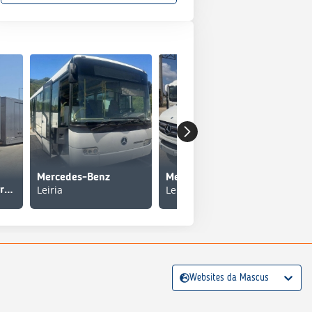
Mercedes-Benz
Mercedes-Benz BUS
Leiria
Leiria
Mercedes-Benz Actros 1845
11 
Websites da Mascus