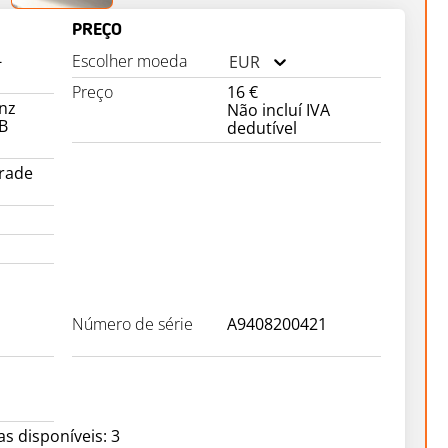
PREÇO
-
Escolher moeda
EUR
Preço
16 €
nz
Não incluí IVA
B
dedutível
1
rade
Número de série
A9408200421
s disponíveis: 3