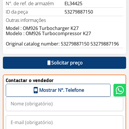
N°. de ref. de armazém
EL34425
ID da peça
53279887150
Outras informaçőes
Model : OM926 Turbocharger K27
Modelo : OM926 Turbocompressor K27
Original catalog number: 53279887150 53279887196
Solicitar preço
Contactar o vendedor
Mostrar Nº. Telefone