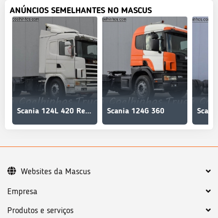
ANÚNCIOS SEMELHANTES NO MASCUS
Scania 124L 420 Retarder
Scania 124G 360
Scani
Websites da Mascus
Empresa
Produtos e serviços