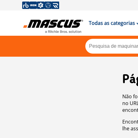
Todas as categorias
Pá
Não fo
no URL
encont
Encont
lhe as