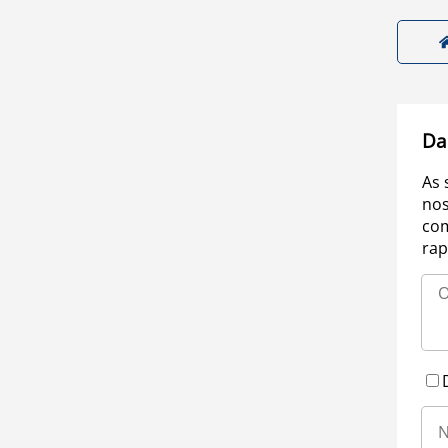
Da
As 
nos
com
rap