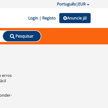
Português
|
EUR
Login | Registo
Anuncie já!
Pesquisar
m erros
ácil
ponder-