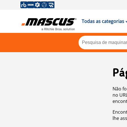
Todas as categorias
Pá
Não fo
no URL
encont
Encont
lhe as