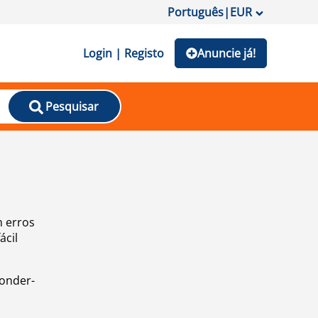
Português
|
EUR
Login | Registo
Anuncie já!
Pesquisar
m erros
ácil
ponder-