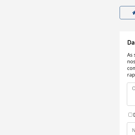
Da
As 
nos
com
rap