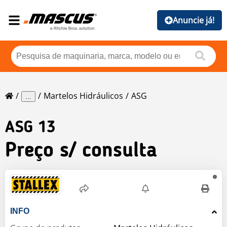
Anuncie já!
Martelos Hidráulicos
ASG
...
ASG
13
Preço s/ consulta
INFO