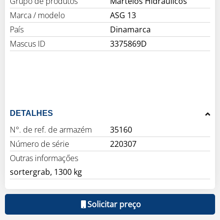
Grupo de produtos
Martelos Hidráulicos
Marca / modelo
ASG 13
País
Dinamarca
Mascus ID
3375869D
DETALHES
N°. de ref. de armazém
35160
Número de série
220307
Outras informaçőes
sortergrab, 1300 kg
Solicitar preço