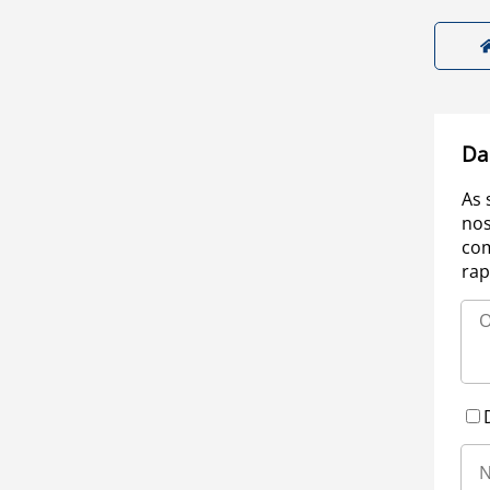
Da
As 
nos
com
rap