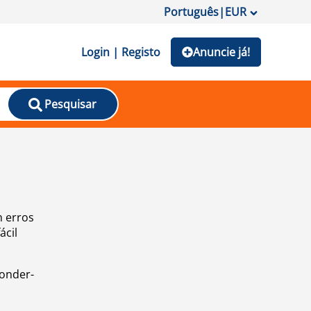
Português
|
EUR
Login | Registo
Anuncie já!
Pesquisar
m erros
ácil
ponder-