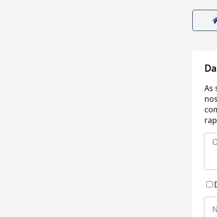
Da
As 
nos
com
rap