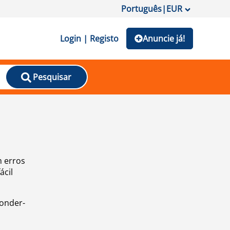
Português
|
EUR
Login | Registo
Anuncie já!
Pesquisar
m erros
ácil
ponder-