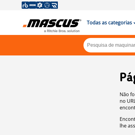
Todas as categorias
Pá
Não fo
no URL
encont
Encont
lhe as