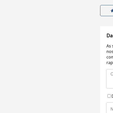
Da
As 
nos
com
rap