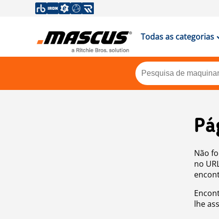
Todas as categorias
Pá
Não fo
no URL
encont
Encont
lhe as