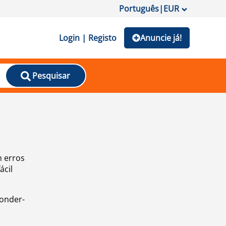
Português
|
EUR
Login | Registo
Anuncie já!
Pesquisar
m erros
ácil
ponder-