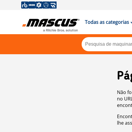
Todas as categorias
Pá
Não fo
no URL
encont
Encont
lhe as