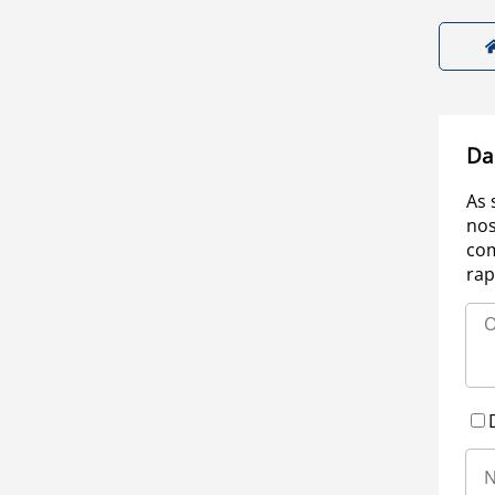
Da
As 
nos
com
rap