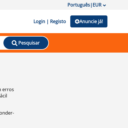
Português
|
EUR
Login | Registo
Anuncie já!
Pesquisar
m erros
ácil
ponder-