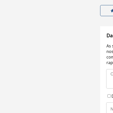
Da
As 
nos
com
rap