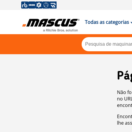
Todas as categorias
Pá
Não fo
no URL
encont
Encont
lhe as