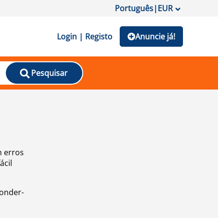
Português
|
EUR
Login | Registo
Anuncie já!
Pesquisar
m erros
ácil
ponder-