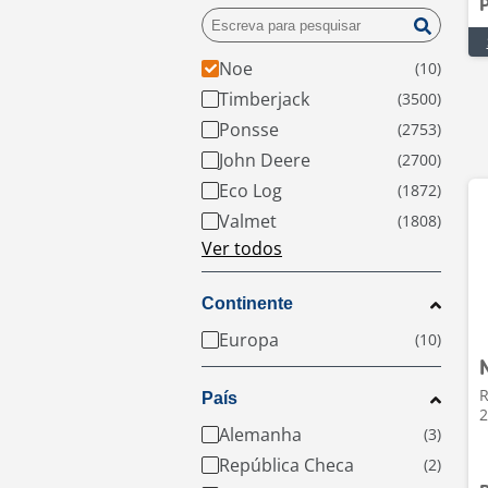
P
Noe
Timberjack
Ponsse
John Deere
Eco Log
Valmet
Ver todos
Continente
Europa
R
País
2
Alemanha
República Checa