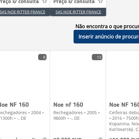
reço s/ consulta
Preço s/ consulta
SAS NOE RITTER FRANCE
SAS NOE RITTER FRANCE
Não encontra o que procu
Inserir anúncio de procur
8
13
Noe NF 160
Noe nf 160
Noe NF 16
echegadores • 2004 •
Rechegadores • 2005 •
Ceifeiras deb
1300h • -, DE
9800h • -, DE
• 2016 • 7500h
Kopanina, Nov
Karlovarský, C