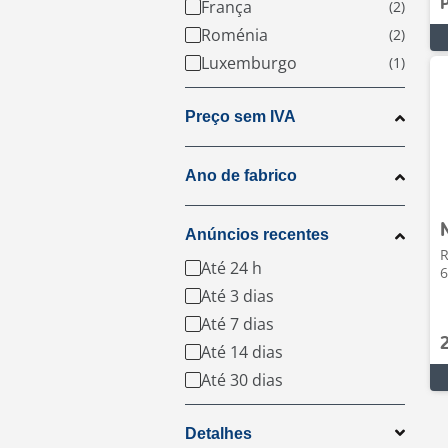
P
França
Roménia
Luxemburgo
Preço sem IVA
Ano de fabrico
Anúncios recentes
R
Até 24 h
6
Até 3 dias
Até 7 dias
Até 14 dias
Até 30 dias
Detalhes