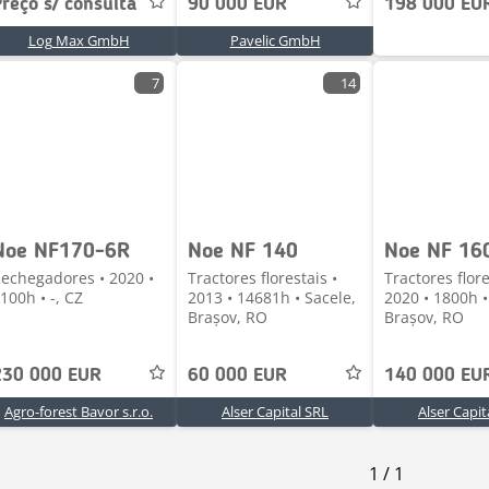
reço s/ consulta
90 000 EUR
198 000 EU
Log Max GmbH
Pavelic GmbH
7
14
Noe NF170-6R
Noe NF 140
Noe NF 16
echegadores • 2020 •
Tractores florestais •
Tractores flore
100h • -, CZ
2013 • 14681h • Sacele,
2020 • 1800h •
Brașov, RO
Brașov, RO
230 000 EUR
60 000 EUR
140 000 EU
Agro-forest Bavor s.r.o.
Alser Capital SRL
Alser Capit
1
/
1