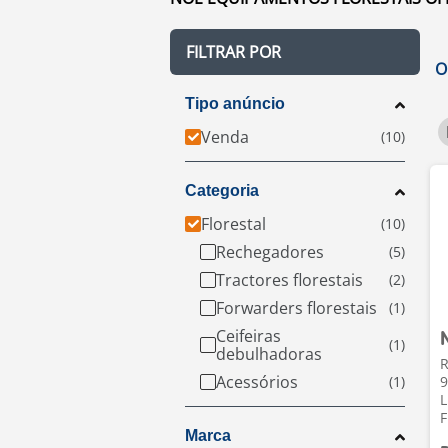
FILTRAR POR
O
Tipo anúncio
Venda
Categoria
Florestal
Rechegadores
Tractores florestais
Forwarders florestais
Ceifeiras
debulhadoras
R
Acessórios
L
F
Marca