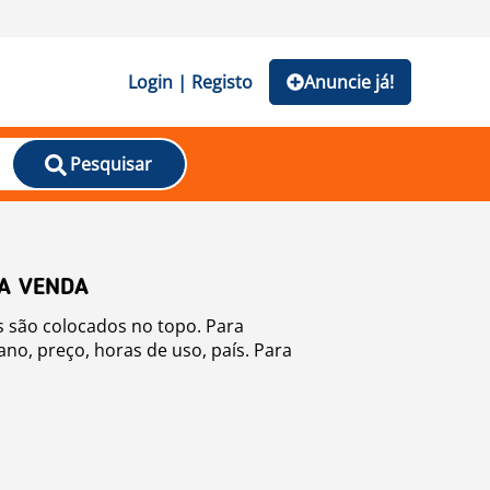
Login | Registo
Anuncie já!
Pesquisar
A VENDA
s são colocados no topo. Para
ano, preço, horas de uso, país. Para