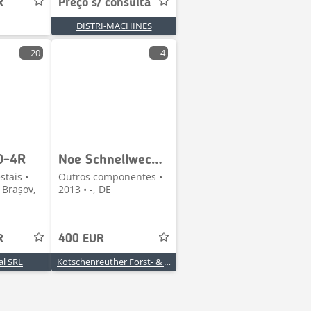
R
Preço s/ consulta
DISTRI-MACHINES
20
4
0-4R
Noe Schnellwechseladapte
stais •
Outros componentes •
 Brașov,
2013 • -, DE
R
400 EUR
al SRL
Kotschenreuther Forst- & Landtechnik GmbH & Co. KG