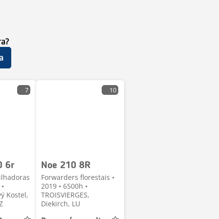
ra?
a
7
10
0 6r
Noe 210 8R
ulhadoras
Forwarders florestais •
 •
2019 • 6500h •
ý Kostel,
TROISVIERGES,
Z
Diekirch, LU