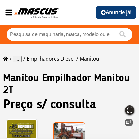
Anuncie já!
Empilhadores Diesel
Manitou
...
Manitou
Empilhador Manitou
2T
Preço s/ consulta
1