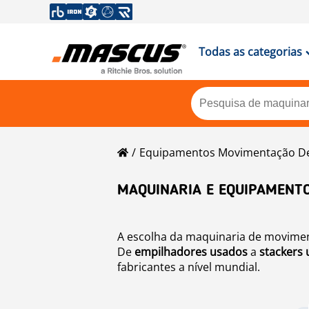
Todas as categorias
Equipamentos Movimentação De
MAQUINARIA E EQUIPAMENT
A escolha da maquinaria de moviment
De
empilhadores usados
a
stackers
fabricantes a nível mundial.
Navegue pela seleção completa das 
vendedores de todo o mundo.