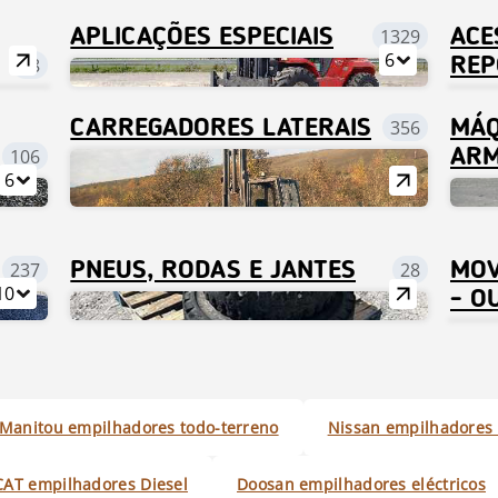
APLICAÇÕES ESPECIAIS
1329
ACE
6
48
REP
CARREGADORES LATERAIS
356
MÁQ
106
AR
6
237
PNEUS, RODAS E JANTES
28
MOV
10
- O
Manitou empilhadores todo-terreno
Nissan empilhadores 
CAT empilhadores Diesel
Doosan empilhadores eléctricos