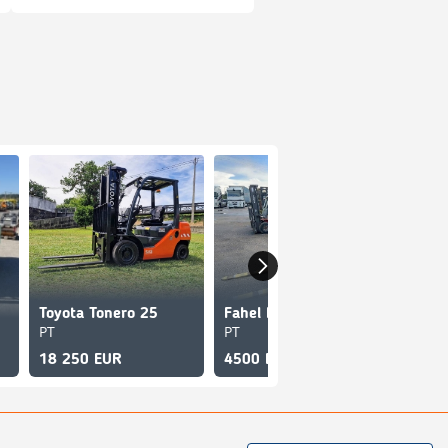
Toyota Tonero 25
Fahel FCE20
KUL 
PT
PT
PT
18 250 EUR
4500 EUR
11 0