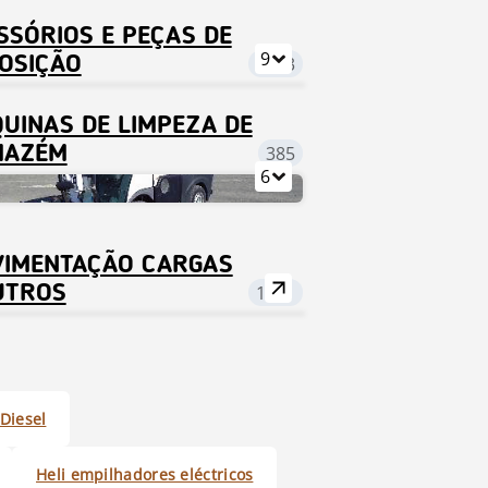
SSÓRIOS E PEÇAS DE
9
OSIÇÃO
1233
UINAS DE LIMPEZA DE
MAZÉM
385
6
IMENTAÇÃO CARGAS
UTROS
1121
Diesel
Heli empilhadores eléctricos