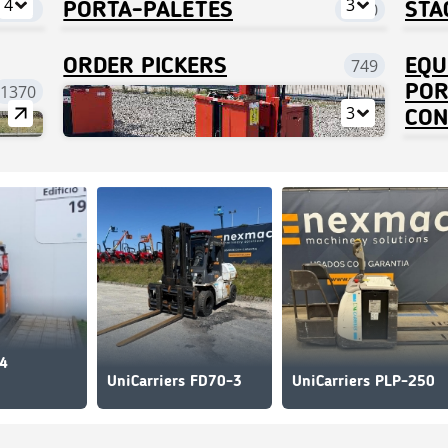
4
3
5 101
PORTA-PALETES
2060
STA
ORDER PICKERS
749
EQU
1370
POR
3
CON
14
UniCarriers FD70-3
UniCarriers PLP-250