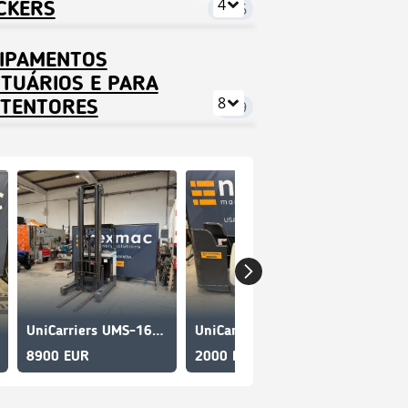
4
CKERS
3086
IPAMENTOS
TUÁRIOS E PARA
8
TENTORES
939
UniCarriers UMS-160DTFV
UniCarriers PMR-200F
UniCar
8900 EUR
2000 EUR
1500 