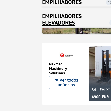
EMPILHADORES
1
EMPILHADORES
ELEVADORES
Nexmac -
Machinery
Solutions
Ver todos
anúncios
Still FM-X
4900 EUR