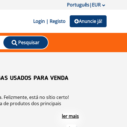
Português
|
EUR
Login | Registo
Anuncie já!
Pesquisar
GAS USADOS PARA VENDA
elizmente, está no sítio certo!
 de produtos dos principais
s usada e aceda a ofertas de
ler mais