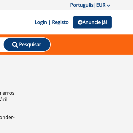
Português
|
EUR
Login | Registo
Anuncie já!
Pesquisar
m erros
ácil
ponder-