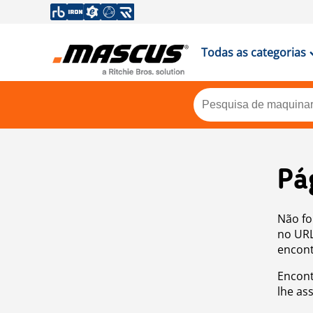
Todas as categorias
Pá
Não fo
no URL
encont
Encont
lhe as