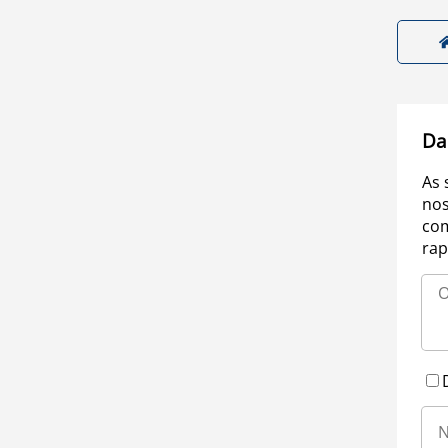
Da
As 
nos
com
rap