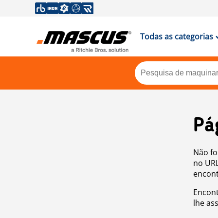
Todas as categorias
Pá
Não fo
no URL
encont
Encont
lhe as