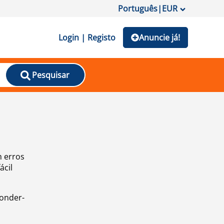
Português
|
EUR
Login | Registo
Anuncie já!
Pesquisar
m erros
ácil
ponder-