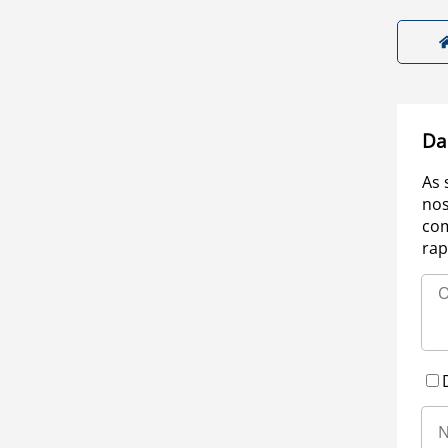
Da
As 
nos
com
rap