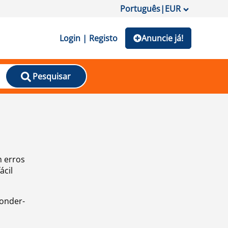
Português
|
EUR
Login | Registo
Anuncie já!
Pesquisar
m erros
ácil
ponder-