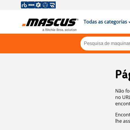
Todas as categorias
Pá
Não fo
no URL
encont
Encont
lhe as