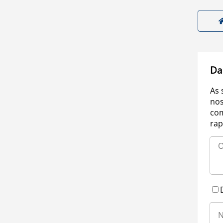
Da
As 
nos
com
rap