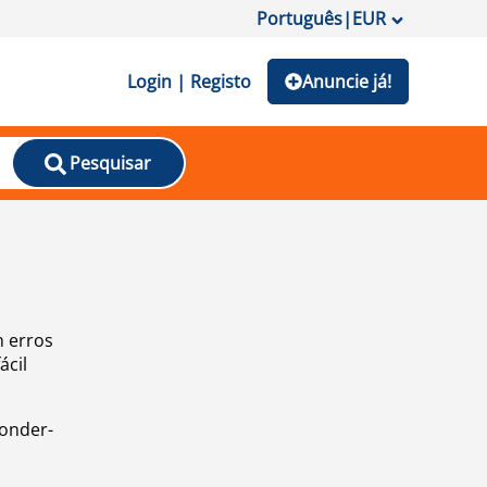
Português
|
EUR
Login | Registo
Anuncie já!
Pesquisar
m erros
ácil
ponder-