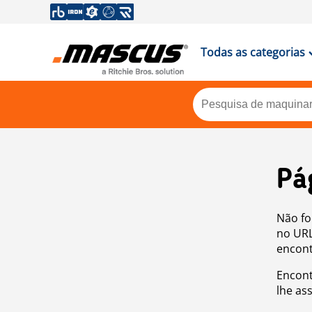
Todas as categorias
Pá
Não fo
no URL
encont
Encont
lhe as