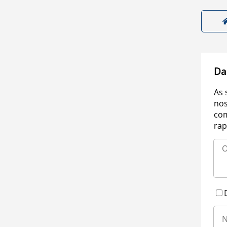
Da
As 
nos
com
rap