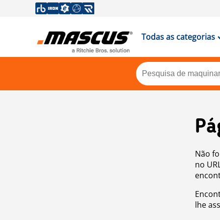
Todas as categorias
Pá
Não fo
no URL
encont
Encont
lhe as