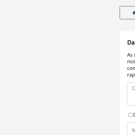
Da
As 
nos
com
rap