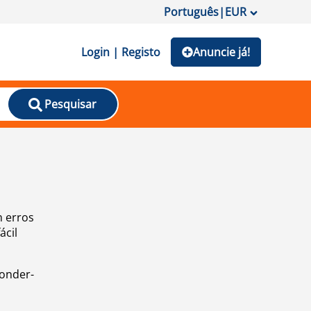
Português
|
EUR
Login | Registo
Anuncie já!
Pesquisar
m erros
ácil
ponder-