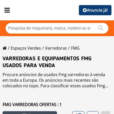
Anuncie já!
Espaços Verdes
Varredoras
FMG
VARREDORAS E EQUIPAMENTOS FMG
USADOS PARA VENDA
Procure anúncios de usados Fmg varredoras à venda
em toda a Europa. Os anúncios mais recentes são
colocados no topo. Para classificar esses usados Fmg
varredoras você pode clicar em botões de classificação,
como marca, ano, preço, horas de uso, país. Para
pesquisar qualquer usado para venda clique no link.
FMG VARREDORAS OFERTAS : 1