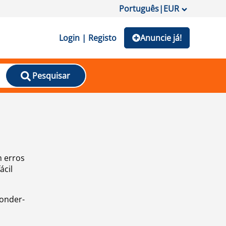
Português
|
EUR
Login | Registo
Anuncie já!
Pesquisar
m erros
ácil
ponder-