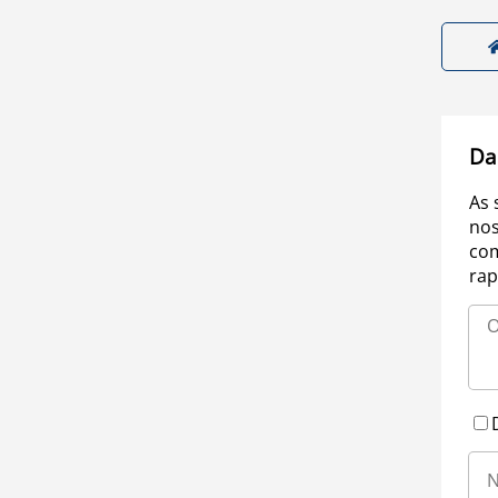
Da
As 
nos
com
rap