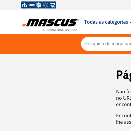
Todas as categorias
Pá
Não fo
no URL
encont
Encont
lhe as