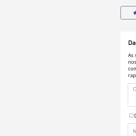
Da
As 
nos
com
rap