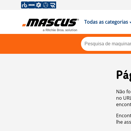
Todas as categorias
Pá
Não fo
no URL
encont
Encont
lhe as