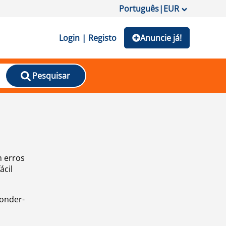
Português
|
EUR
Login | Registo
Anuncie já!
Pesquisar
m erros
ácil
ponder-