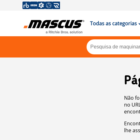
Todas as categorias
Pá
Não fo
no URL
encont
Encont
lhe as