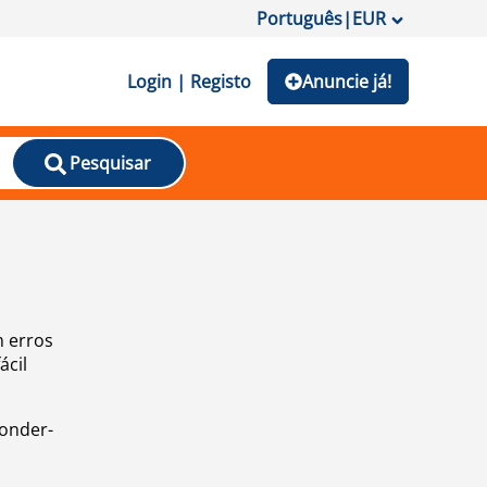
Português
|
EUR
Login | Registo
Anuncie já!
Pesquisar
m erros
ácil
ponder-