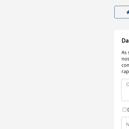
Da
As 
nos
com
rap