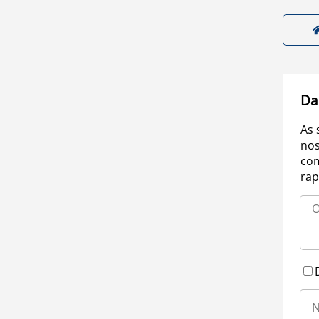
Da
As 
nos
com
rap