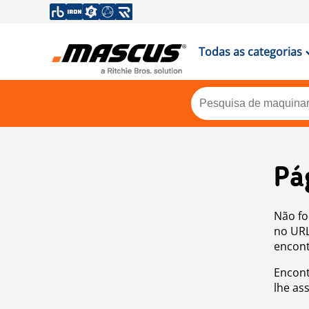
Todas as categorias
Pá
Não fo
no URL
encont
Encont
lhe as