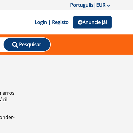
Português
|
EUR
Login | Registo
Anuncie já!
Pesquisar
m erros
ácil
ponder-