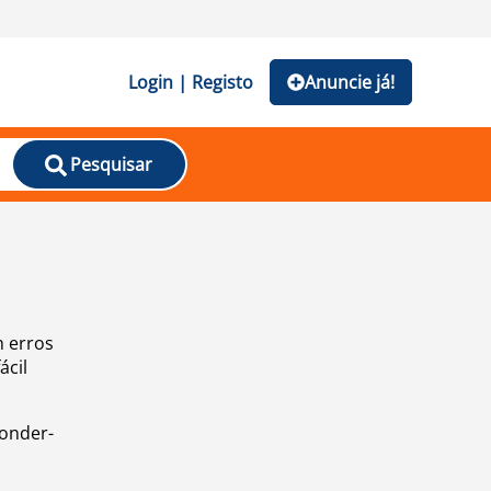
Login | Registo
Anuncie já!
Pesquisar
m erros
ácil
ponder-