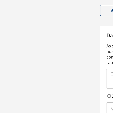
Da
As 
nos
com
rap