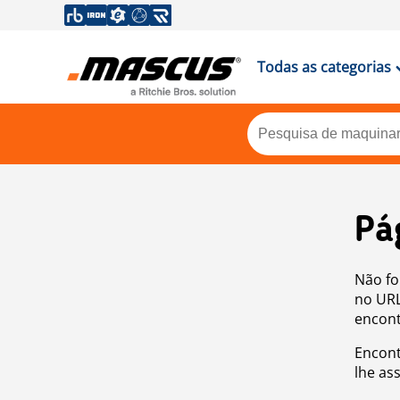
Todas as categorias
Pá
Não fo
no URL
encont
Encont
lhe as