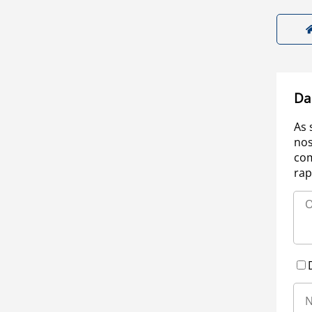
Da
As 
nos
com
rap