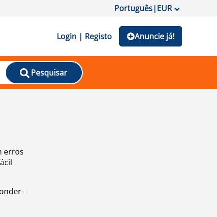
Português
|
EUR
Login | Registo
Anuncie já!
Pesquisar
m erros
ácil
ponder-