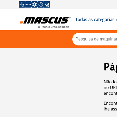
Todas as categorias
Pá
Não fo
no URL
encont
Encont
lhe as