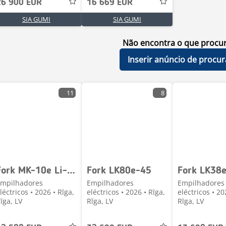
26 900 EUR
16 669 EUR
SIA GUMI
SIA GUMI
Não encontra o que procu
Inserir anúncio de procur
11
8
Fork MK-10e Li-Ion
Fork LK80e-45
Fork LK38
mpilhadores
Empilhadores
Empilhadores
léctricos • 2026 • Rīga,
eléctricos • 2026 • Rīga,
eléctricos • 20
īga, LV
Rīga, LV
Rīga, LV