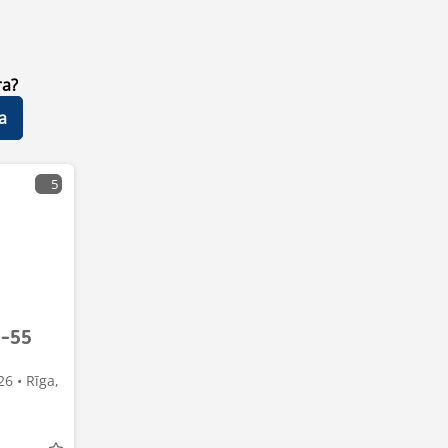
ra?
a
5
e-55
26 • Rīga,