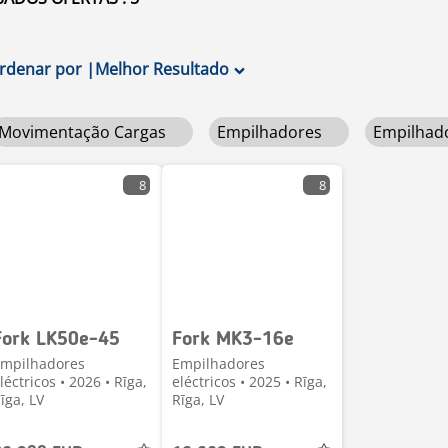
rdenar por
|
Melhor Resultado
Movimentação Cargas
Empilhadores
Empilhado
8
8
Fork LK50e-45
Fork MK3-16e
mpilhadores
Empilhadores
léctricos • 2026 • Rīga,
eléctricos • 2025 • Rīga,
īga, LV
Rīga, LV