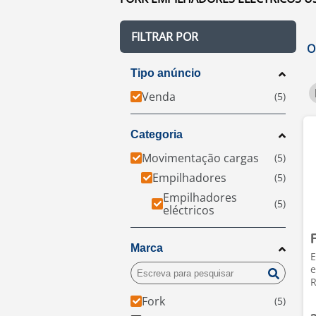
FILTRAR POR
O
Tipo anúncio
Venda
Categoria
Movimentação cargas
Empilhadores
Empilhadores
eléctricos
Marca
E
e
R
Fork