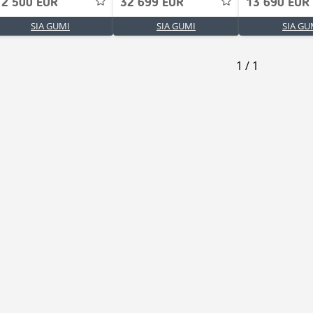
12 500 EUR
32 699 EUR
13 690 EUR
SIA GUMI
SIA GUMI
SIA GU
1
/
1