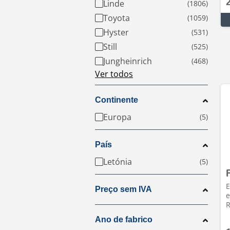
Linde
Toyota
Hyster
Still
Jungheinrich
Ver todos
Continente
Europa
País
Letónia
E
Preço sem IVA
e
R
Ano de fabrico