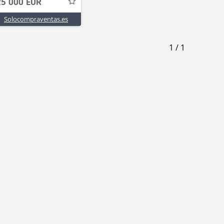
25 000 EUR
Solocompraventas.es
1
/
1