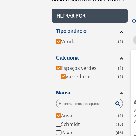
FILTRAR POR
O
Tipo anúncio
Venda
Categoria
Espaços verdes
Varredoras
Marca
V
Ausa
V
V
Schmidt
Ravo