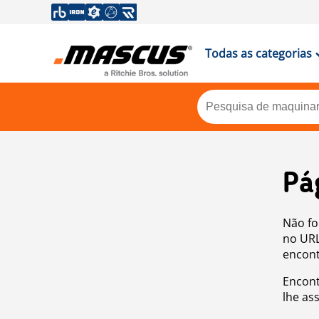
Todas as categorias
Pá
Não fo
no URL
encont
Encont
lhe as