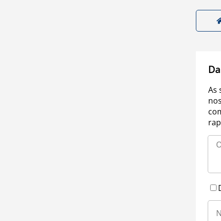
Da
As 
nos
com
rap