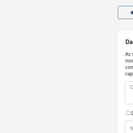
Da
As 
nos
com
rap