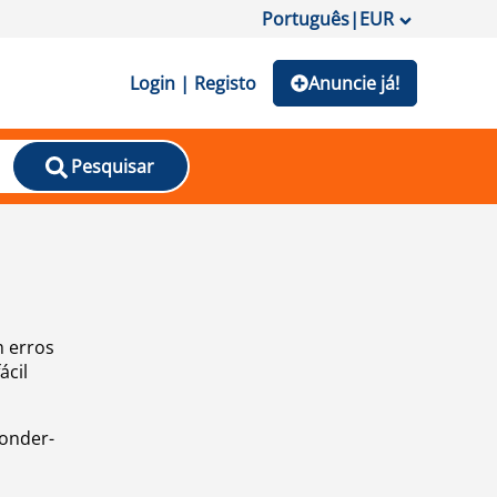
Português
|
EUR
Login | Registo
Anuncie já!
Pesquisar
m erros
ácil
ponder-