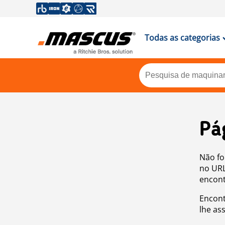
Todas as categorias
Pá
Não fo
no URL
encont
Encont
lhe as