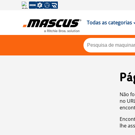
Todas as categorias
Pá
Não fo
no URL
encont
Encont
lhe as