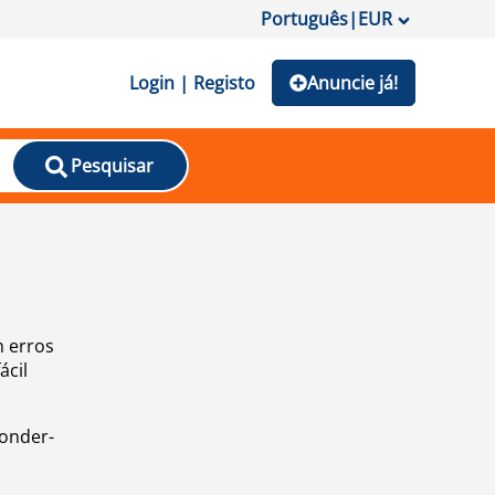
Português
|
EUR
Login | Registo
Anuncie já!
Pesquisar
m erros
ácil
ponder-