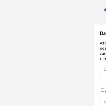
Da
As 
nos
com
rap