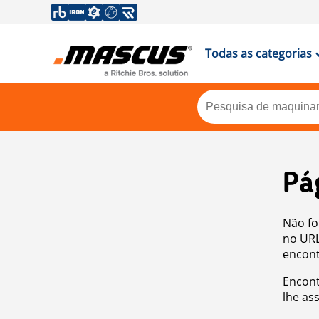
Todas as categorias
Pá
Não fo
no URL
encont
Encont
lhe as