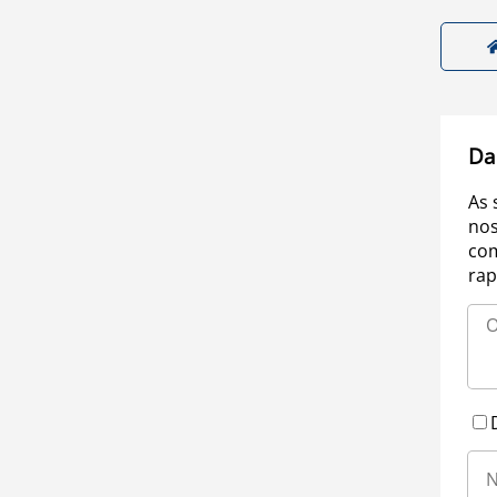
Da
As 
nos
com
rap