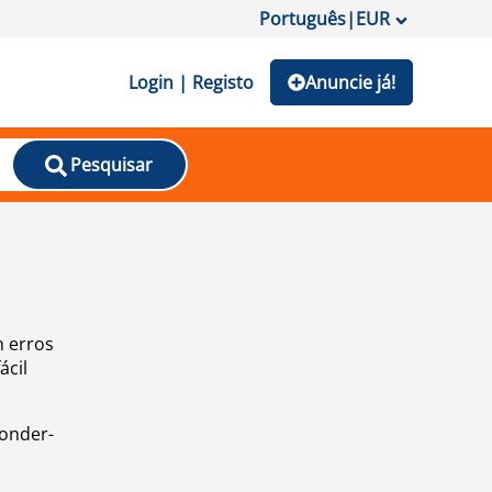
Português
|
EUR
Login | Registo
Anuncie já!
Pesquisar
m erros
ácil
ponder-