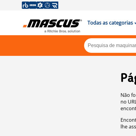
Todas as categorias
Pá
Não fo
no URL
encont
Encont
lhe as