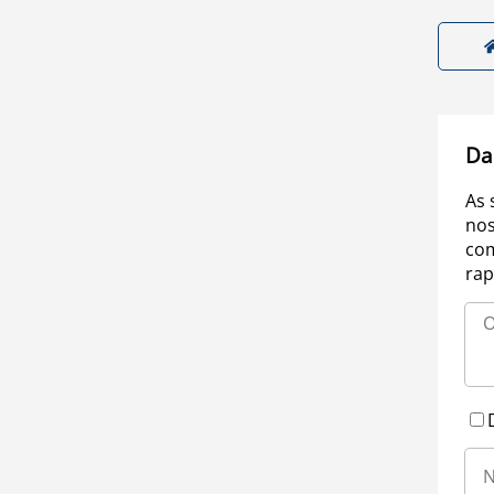
Da
As 
nos
com
rap