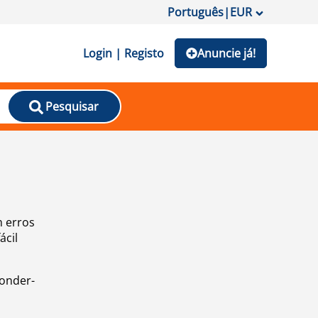
Português
|
EUR
Login | Registo
Anuncie já!
Pesquisar
m erros
ácil
ponder-