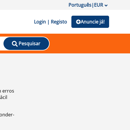
Português
|
EUR
Login | Registo
Anuncie já!
Pesquisar
m erros
ácil
ponder-