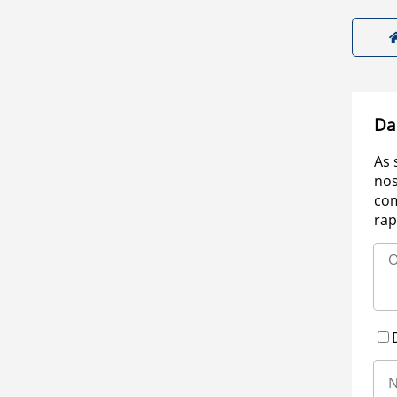
Da
As 
nos
com
rap