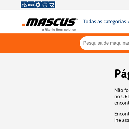
Todas as categorias
Pá
Não fo
no URL
encont
Encont
lhe as