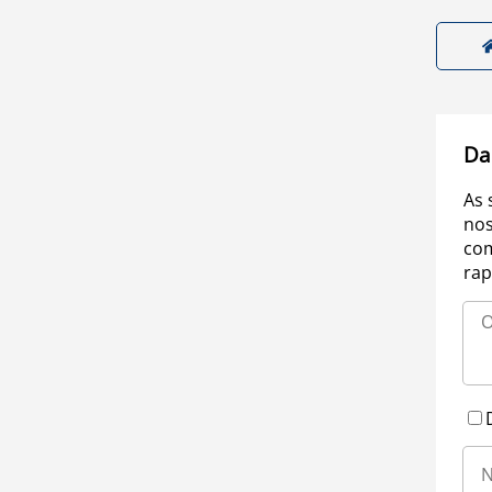
Da
As 
nos
com
rap