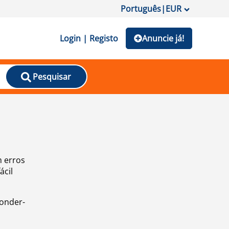
Português
|
EUR
Login | Registo
Anuncie já!
Pesquisar
m erros
ácil
ponder-