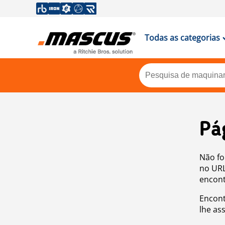
Todas as categorias
Pá
Não fo
no URL
encont
Encont
lhe as